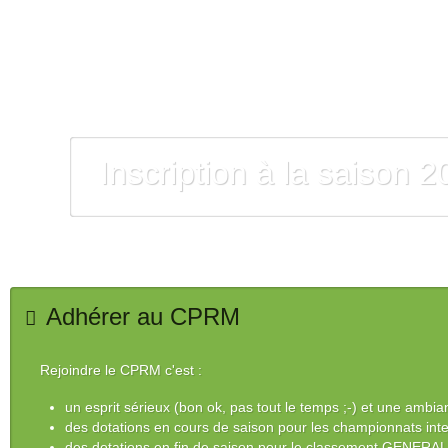
Inscription à la saison 
Adhérer au CPRM
Rejoindre le CPRM c'est :
un esprit sérieux (bon ok, pas tout le temps ;-) et une ambi
des dotations en cours de saison pour les championnats inte
des dotations en fin de saison pour le classement GENERA