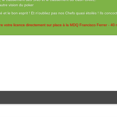
utre vision du poker
 et le bon esprit ! Et n'oubliez pas nos Chefs quasi étoilés ! Ils conc
re votre licence directement sur place à la MDQ Francisco Ferrer - 40