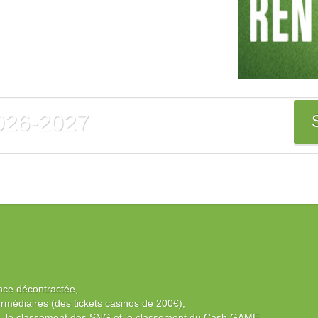
2026-2027
ance décontractée,
rmédiaires (des tickets casinos de 200€),
L, le classement des SNG et le classement du Cash GAME.